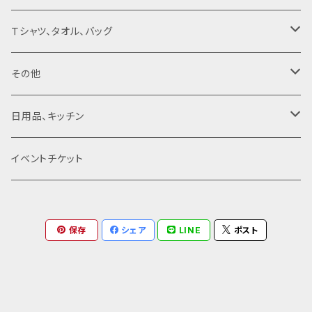
アクリルキーホルダー
ライトノベル
Ｔシャツ、タオル、バッグ
スマホアクセサリー
その他
Ｔシャツ
その他
ステッカー
タオル
ポストカード
日用品、キッチン
直筆バースデーカード
マウスパッド
パスケース
ハッピーセット
コースター
イベントチケット
福袋
バック
チェキ
食器
保存
シェア
LINE
ポスト
パーカー
キャップ